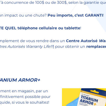
à concurrence de 100$ ou de 300$, selon la garantie que
 à un impact ou une chute?
Peu importe, c’est GARANTI
!
E QUEL téléphone cellulaire ou tablette
!
s simplement de vous rendre dans un
Centre Autorisé
War
es Autorisés Warranty Life!!!
) pour obtenir un
remplacem
TANIUM ARMOR+
ctement en magasin, par un
éfinitivement possible pour
uide, si vous le souhaitez!