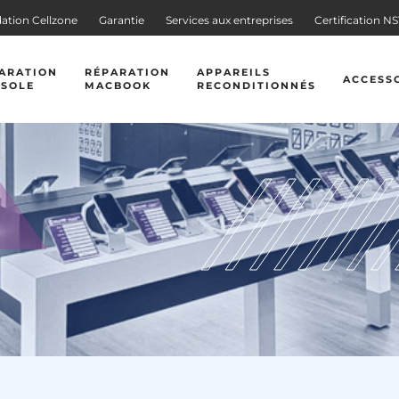
ation Cellzone
Garantie
Services aux entreprises
Certification N
ARATION
RÉPARATION
APPAREILS
ACCESS
SOLE
MACBOOK
RECONDITIONNÉS
TÉLÉPHONES
PROTECT
OFT
TABLETTES
G