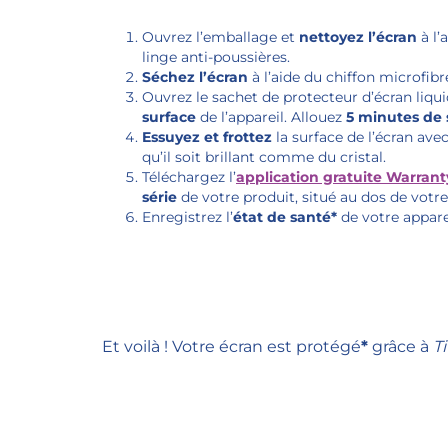
Ouvrez l’emballage et
nettoyez l’écran
à l’
linge anti-poussières.
Séchez l’écran
à l’aide du chiffon microfibre
Ouvrez le sachet de protecteur d’écran liqu
surface
de l’appareil. Allouez
5 minutes de
Essuyez et frottez
la surface de l’écran avec
qu’il soit brillant comme du cristal.
Téléchargez l’
application gratuite Warranty
série
de votre produit, situé au dos de votre
Enregistrez l’
état de santé*
de votre apparei
*SI L’APPAREIL ÉCHOUE AU T
ARRIÈRE PRÉSENTE DÉJÀ DE
POURRAIT ÊTRE ANNULÉE. IN
CELLZONE, AU BESOIN.
Et voilà ! Votre écran est protégé
*
grâce à
T
*LE PRODUIT ATTEINT SA DURETÉ
EST DÉJÀ PROTÉGÉ APRÈS L’INSTA
TOUTEFOIS RECOMMANDÉ DE NE 