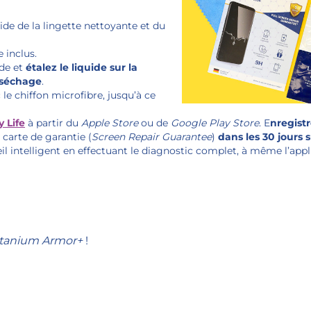
aide de la lingette nettoyante et du
 inclus.
ide et
étalez le liquide sur la
 séchage
.
 le chiffon microfibre, jusqu’à ce
 Life
à partir du
Apple Store
ou de
Google Play Store
. E
nregist
 carte de garantie (
Screen Repair Guarantee
)
dans les 30 jours 
l intelligent en effectuant le diagnostic complet, à même l’appl
EST TITANIUM ARMOR+ OU SI SA PARTIE VITR
S DOMMAGES PHYSIQUES APPARENTS, LA G
FORMEZ-VOUS AUPRÈS D’UN DE NOS SPÉCI
itanium Armor+
!
 MAXIMALE AU BOUT DE 24 HEURES, MAIS V
LLATION, ET PEUT ÊTRE UTILISÉ SANS PROBL
PAS NETTOYER VOTRE ÉCRAN AVEC UN LIQ