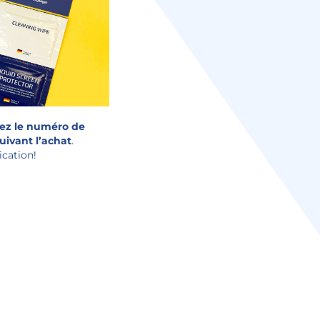
rez le numéro de
suivant l’achat
.
ication!
ÉE AVANT OU
ARANTIE
ALISTES
OTRE APPAREIL
ÈME! IL EST
UIDE