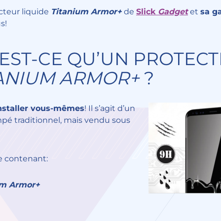
cteur liquide
Titanium Armor+
de
Slick
Gadget
et
sa g
s!
EST-CE QU’UN PROTEC
TANIUM ARMOR+
?
installer vous-mêmes
! Il s’agit d’un
empé traditionnel, mais vendu sous
e contenant:
um Armor+